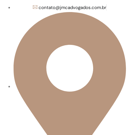
contato@jmcadvogados.com.br