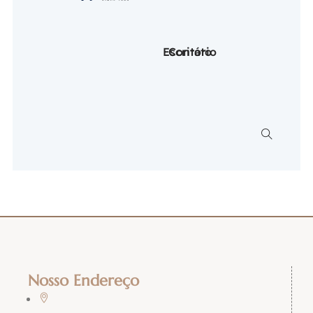
Escritório
Contato
Nosso Endereço