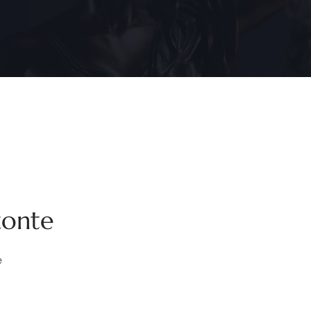
zonte
e