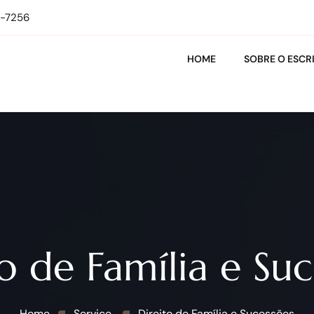
1-7256
HOME
SOBRE O ESCR
o de Família e Su
Home
Service
Direito de Família e Sucessões