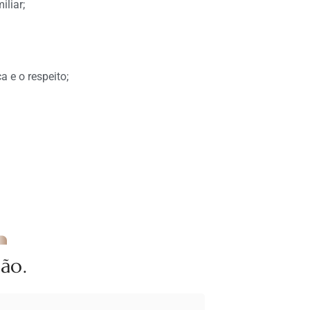
iliar;
 e o respeito;
ão.