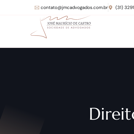
contato@jmcadvogados.com.br
(31) 329
Direit