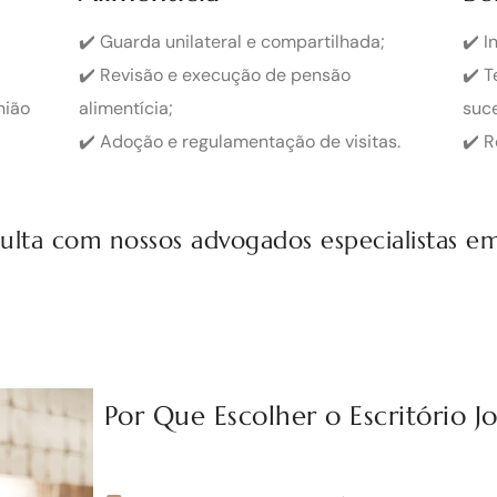
✔️ Guarda unilateral e compartilhada;
✔️ I
✔️ Revisão e execução de pensão
✔️ 
nião
alimentícia;
suce
✔️ Adoção e regulamentação de visitas.
✔️ R
ta com nossos advogados especialistas em 
Por Que Escolher o Escritório J