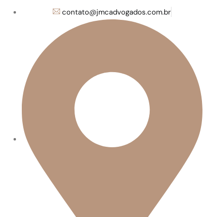
contato@jmcadvogados.com.br