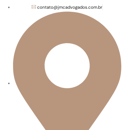
contato@jmcadvogados.com.br