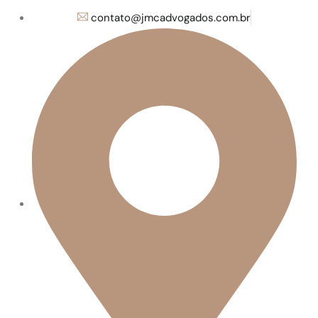
contato@jmcadvogados.com.br